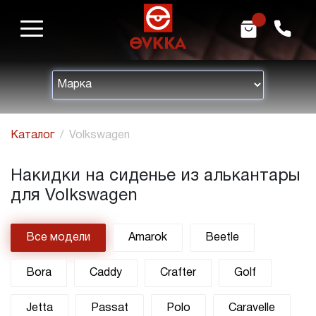
m
h
Каталог
Volkswagen
Накидки на сиденье из алькантары
для Volkswagen
Все модели
Amarok
Beetle
Bora
Caddy
Crafter
Golf
Jetta
Passat
Polo
Caravelle