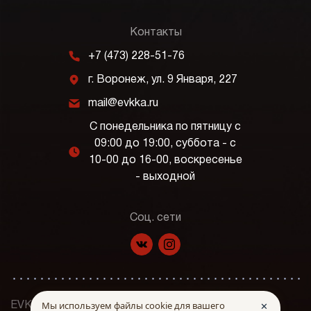
Контакты
m
+7 (473) 228-51-76
j
г. Воронеж, ул. 9 Января, 227
k
mail@evkka.ru
С понедельника по пятницу с
09:00 до 19:00, суббота - с
l
10-00 до 16-00, воскресенье
- выходной
Соц. сети
f
p
Мы используем файлы cookie для вашего
✕
EVKKA © Все права защищены. 2026 г.