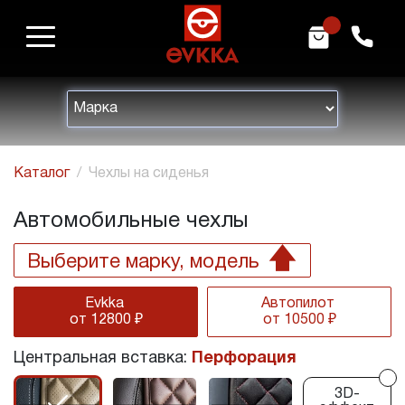
m
h
Каталог
Чехлы на сиденья
Автомобильные чехлы
Выберите марку, модель
Evkka
Автопилот
от 12800 ₽
от 10500 ₽
Центральная вставка:
Перфорация
r
3D-
r