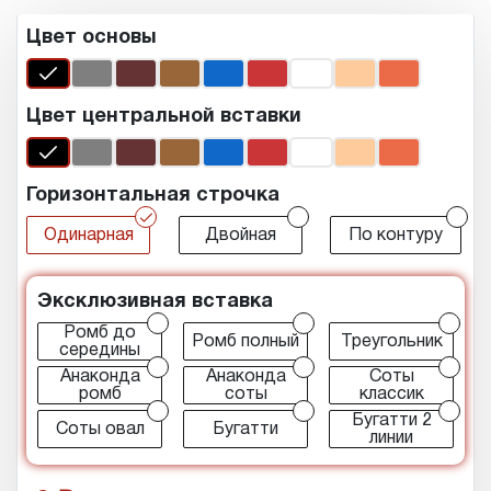
Цвет основы
Цвет центральной вставки
Горизонтальная строчка
r
r
r
Одинарная
Двойная
По контуру
Эксклюзивная вставка
r
r
r
Ромб до
Ромб полный
Треугольник
середины
r
r
r
Анаконда
Анаконда
Соты
ромб
соты
классик
r
r
r
Бугатти 2
Соты овал
Бугатти
линии