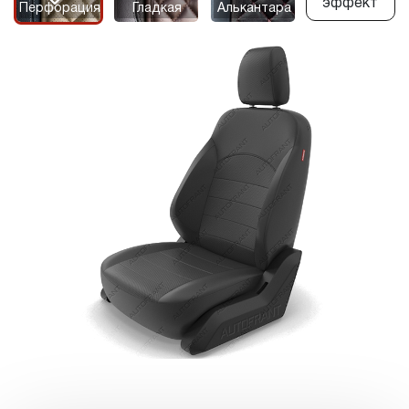
эффект
Перфорация
Гладкая
Алькантара