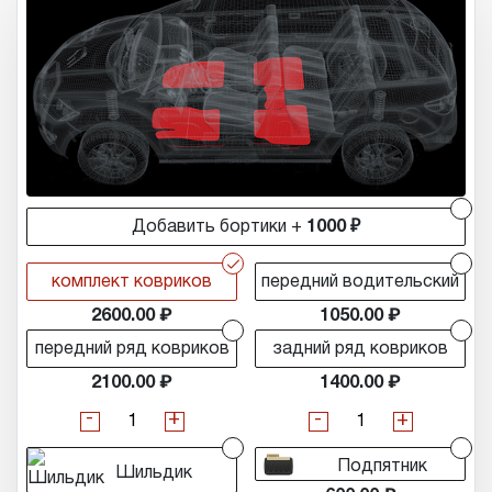
r
Добавить бортики +
1000 ₽
r
r
комплект ковриков
передний водительский
2600.00
1050.00
r
r
передний ряд ковриков
задний ряд ковриков
2100.00
1400.00
-
+
-
+
Подпятник
Шильдик