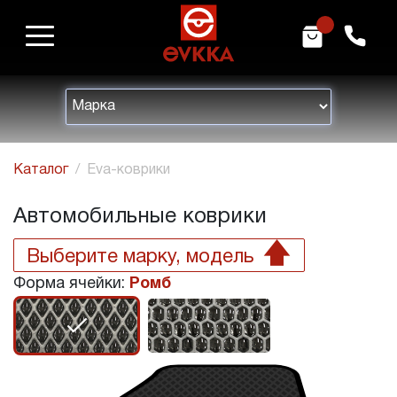
m
h
Каталог
Eva-коврики
Автомобильные коврики
Выберите марку, модель
Форма ячейки:
Ромб
r