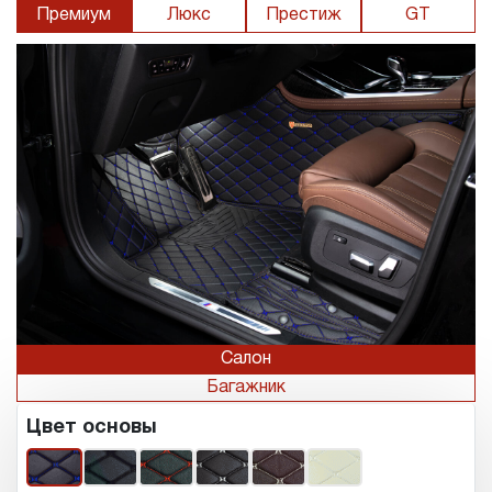
Премиум
Люкс
Престиж
GT
Салон
Багажник
Цвет основы