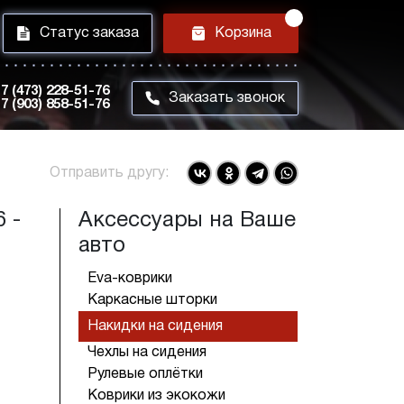
i
h
Статус заказа
Корзина
7 (473) 228-51-76
m
Заказать звонок
7 (903) 858-51-76
Отправить другу:
 -
Аксессуары на Ваше
авто
Eva-коврики
Каркасные шторки
Накидки на сидения
Чехлы на сидения
Рулевые оплётки
Коврики из экокожи