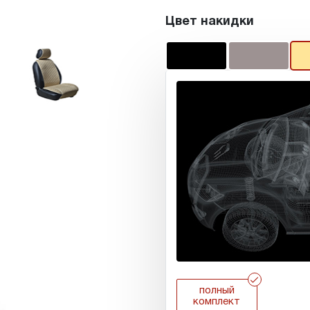
Цвет накидки
r
полный
комплект