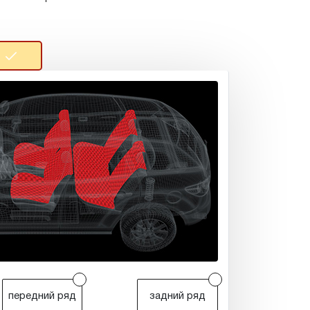
r
r
передний ряд
задний ряд