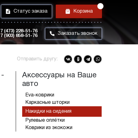
i
h
Статус заказа
Корзина
7 (473) 228-51-76
m
Заказать звонок
7 (903) 858-51-76
Отправить другу:
 -
Аксессуары на Ваше
авто
Eva-коврики
Каркасные шторки
Накидки на сидения
Рулевые оплётки
Коврики из экокожи