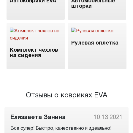
Автоковрики EVA
Автомобильные
шторки
Рулевая оплетка
Комплект чехлов
на сидения
Отзывы о ковриках EVA
021
Антон Бакутин
10.08.20
Отличное автоателье, заказал коврики на