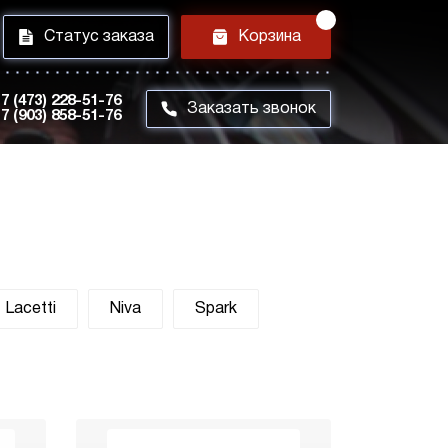
i
h
Статус заказа
Корзина
7 (473) 228-51-76
m
Заказать звонок
7 (903) 858-51-76
Lacetti
Niva
Spark