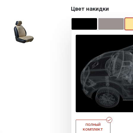
Цвет накидки
r
полный
комплект