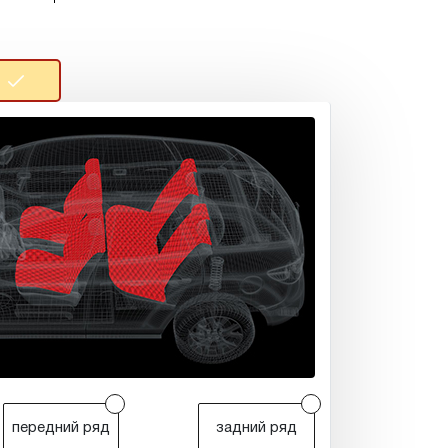
r
r
передний ряд
задний ряд