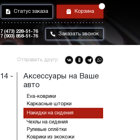
i
h
Статус заказа
Корзина
7 (473) 228-51-76
m
Заказать звонок
7 (903) 858-51-76
Отправить другу:
14 -
Аксессуары на Ваше
авто
Eva-коврики
Каркасные шторки
Накидки на сидения
Чехлы на сидения
Рулевые оплётки
Коврики из экокожи