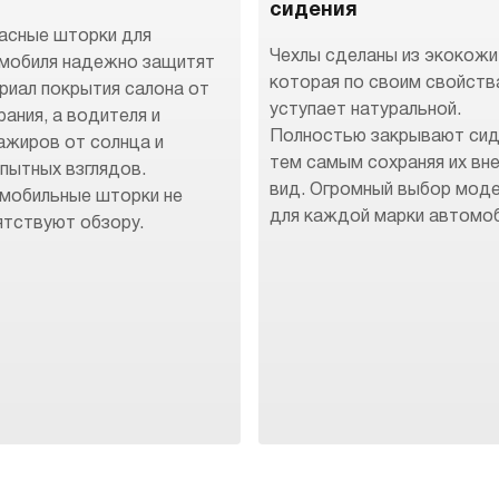
сидения
асные шторки для
Чехлы сделаны из экокожи
мобиля надежно защитят
которая по своим свойств
риал покрытия салона от
уступает натуральной.
рания, а водителя и
Полностью закрывают сид
ажиров от солнца и
тем самым сохраняя их вн
пытных взглядов.
вид. Огромный выбор мод
мобильные шторки не
для каждой марки автомоб
ятствуют обзору.