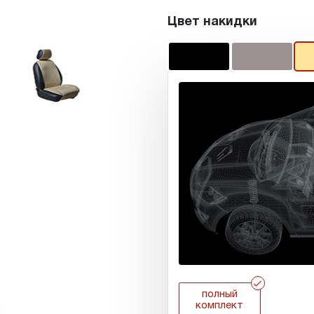
Цвет накидки
r
полный
комплект