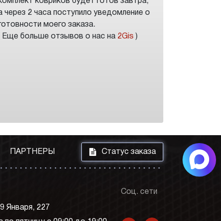
комплект ковриков будет готов завтра,
а через 2 часа поступило уведомление о
готовности моего заказа.
( Еще больше отзывов о нас на
2Gis
)
i
ПАРТНЕРЫ
Статус заказа
Соц. сети
 9 Января, 227