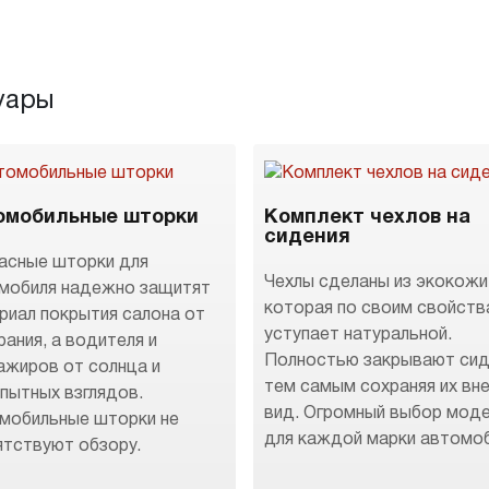
уары
омобильные шторки
Комплект чехлов на
сидения
асные шторки для
Чехлы сделаны из экокожи
мобиля надежно защитят
которая по своим свойств
риал покрытия салона от
уступает натуральной.
рания, а водителя и
Полностью закрывают сид
ажиров от солнца и
тем самым сохраняя их вн
пытных взглядов.
вид. Огромный выбор мод
мобильные шторки не
для каждой марки автомоб
ятствуют обзору.