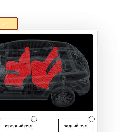
r
r
передний ряд
задний ряд