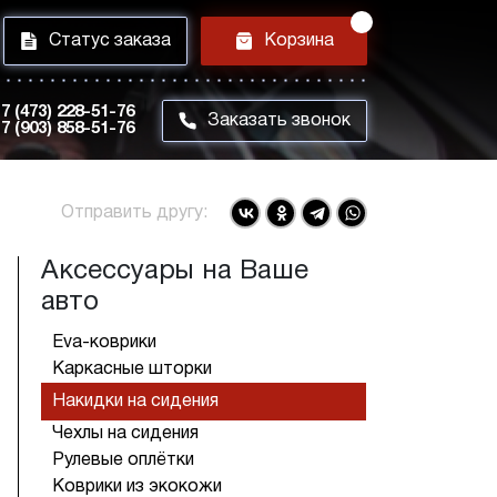
i
h
Статус заказа
Корзина
7 (473) 228-51-76
m
Заказать звонок
7 (903) 858-51-76
Отправить другу:
Аксессуары на Ваше
авто
Eva-коврики
Каркасные шторки
Накидки на сидения
Чехлы на сидения
Рулевые оплётки
Коврики из экокожи