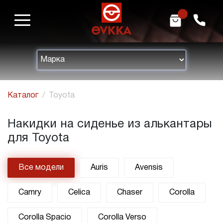
m
h
Каталог
Toyota
Накидки на сиденье из алькантары
для Toyota
Все модели
Auris
Avensis
Camry
Celica
Chaser
Corolla
Corolla Spacio
Corolla Verso