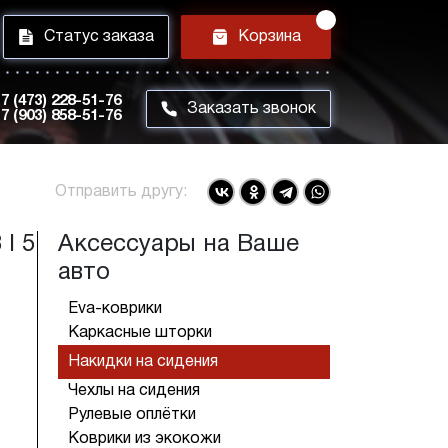
i
h
Статус заказа
Корзина
7 (473) 228-51-76
m
Заказать звонок
7 (903) 858-51-76
Отправить другу:
I 5
Аксессуары на Ваше
авто
Eva-коврики
Каркасные шторки
Накидки на сидения
Чехлы на сидения
Рулевые оплётки
Коврики из экокожи