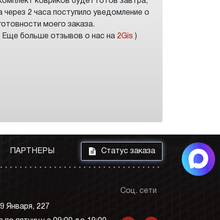
комплект ковриков будет готов завтра,
а через 2 часа поступило уведомление о
готовности моего заказа.
( Еще больше отзывов о нас на
2Gis
)
i
ПАРТНЕРЫ
Статус заказа
Соц. сети
 9 Января, 227