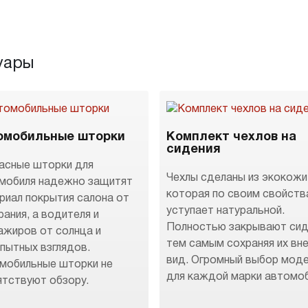
уары
омобильные шторки
Комплект чехлов на
сидения
асные шторки для
Чехлы сделаны из экокожи
мобиля надежно защитят
которая по своим свойств
риал покрытия салона от
уступает натуральной.
рания, а водителя и
Полностью закрывают сид
ажиров от солнца и
тем самым сохраняя их вн
пытных взглядов.
вид. Огромный выбор мод
мобильные шторки не
для каждой марки автомоб
ятствуют обзору.