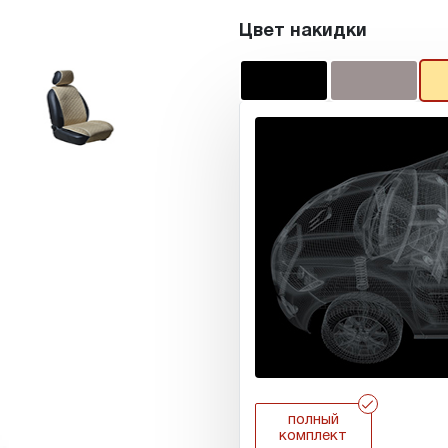
Цвет накидки
r
полный
комплект