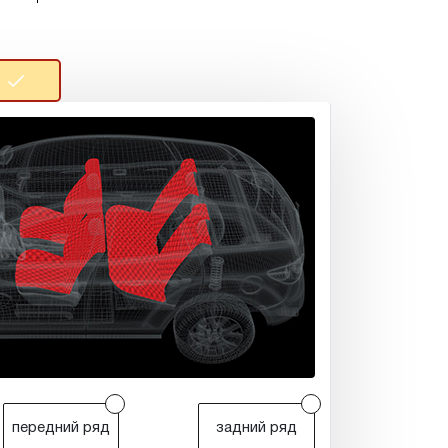
r
r
передний ряд
задний ряд