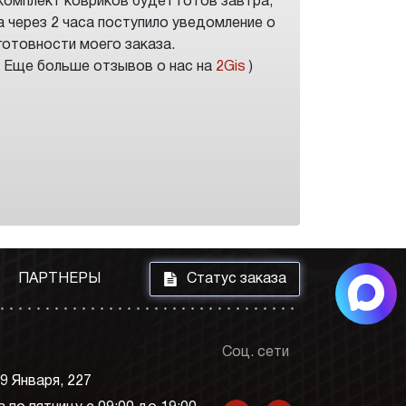
комплект ковриков будет готов завтра,
а через 2 часа поступило уведомление о
готовности моего заказа.
( Еще больше отзывов о нас на
2Gis
)
i
ПАРТНЕРЫ
Статус заказа
Соц. сети
 9 Января, 227