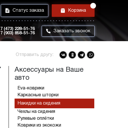
i
h
Статус заказа
Корзина
7 (473) 228-51-76
m
Заказать звонок
7 (903) 858-51-76
Отправить другу:
7
Аксессуары на Ваше
авто
Eva-коврики
Каркасные шторки
Накидки на сидения
Чехлы на сидения
Рулевые оплётки
Коврики из экокожи