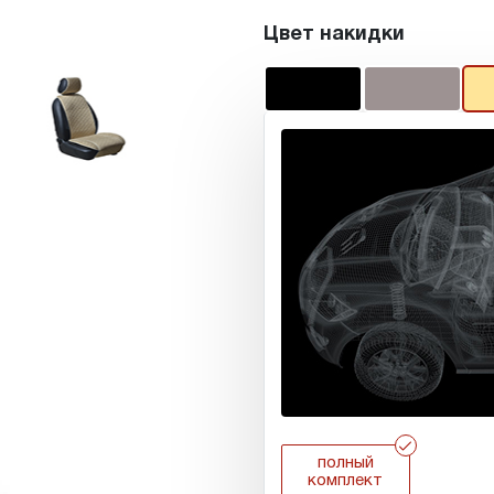
Цвет накидки
r
полный
комплект