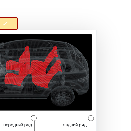
r
r
передний ряд
задний ряд