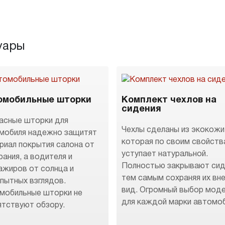
уары
омобильные шторки
Комплект чехлов на
сидения
асные шторки для
Чехлы сделаны из экокожи
мобиля надежно защитят
которая по своим свойств
риал покрытия салона от
уступает натуральной.
рания, а водителя и
Полностью закрывают сид
ажиров от солнца и
тем самым сохраняя их вн
пытных взглядов.
вид. Огромный выбор мод
мобильные шторки не
для каждой марки автомоб
ятствуют обзору.