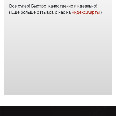
Отличное автоателье, заказал коврики на
достаточно редкий автомобиль(Chevrolet
Rezzo). При оформлении заказа сказали что
комплект ковриков будет готов завтра, а через 2
часа поступило уведомление о готовности моего
заказа.
( Еще больше отзывов о нас на
2Gis
)