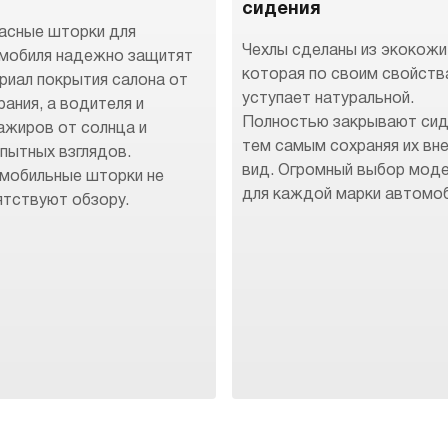
сидения
асные шторки для
Чехлы сделаны из экокожи
мобиля надежно защитят
которая по своим свойств
риал покрытия салона от
уступает натуральной.
рания, а водителя и
Полностью закрывают сид
ажиров от солнца и
тем самым сохраняя их вн
пытных взглядов.
вид. Огромный выбор мод
мобильные шторки не
для каждой марки автомоб
ятствуют обзору.