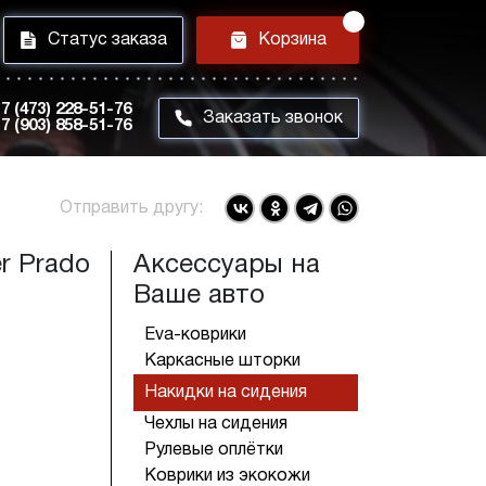
i
h
Статус заказа
Корзина
7 (473) 228-51-76
m
Заказать звонок
7 (903) 858-51-76
Отправить другу:
r Prado
Аксессуары на
Ваше авто
Eva-коврики
Каркасные шторки
Накидки на сидения
Чехлы на сидения
Рулевые оплётки
Коврики из экокожи