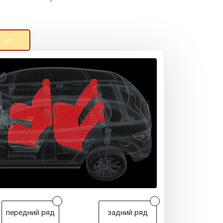
r
r
передний ряд
задний ряд