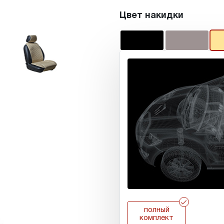
Цвет накидки
r
полный
комплект