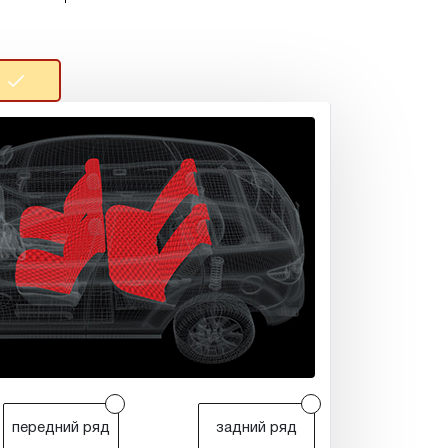
r
r
передний ряд
задний ряд