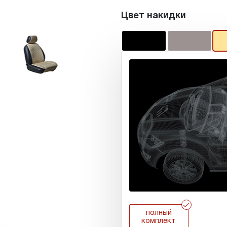
Цвет накидки
r
полный
комплект