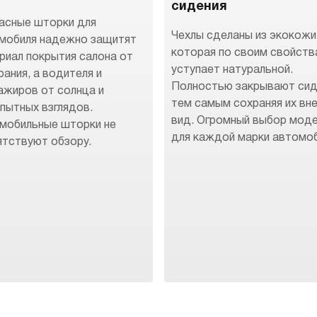
сидения
асные шторки для
Чехлы сделаны из экокожи
мобиля надежно защитят
которая по своим свойств
риал покрытия салона от
уступает натуральной.
рания, а водителя и
Полностью закрывают сид
ажиров от солнца и
тем самым сохраняя их вн
пытных взглядов.
вид. Огромный выбор мод
мобильные шторки не
для каждой марки автомоб
ятствуют обзору.