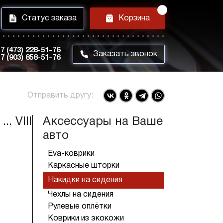
i
h
Статус заказа
Корзина
7 (473) 228-51-76
m
Заказать звонок
7 (903) 858-51-76
Отправить другу:
. VIII
Аксессуары на Ваше
авто
Eva-коврики
Каркасные шторки
Накидки на сидения
Чехлы на сидения
Рулевые оплётки
Коврики из экокожи