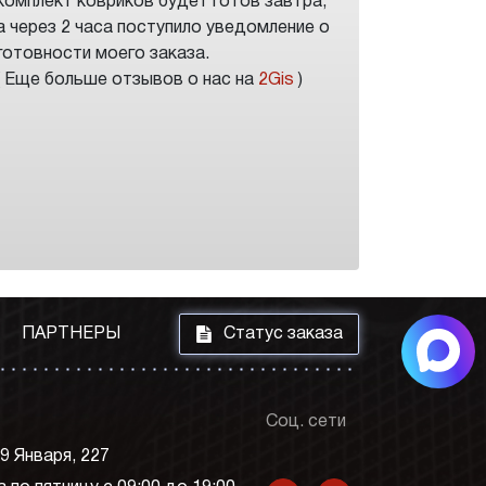
комплект ковриков будет готов завтра,
а через 2 часа поступило уведомление о
готовности моего заказа.
( Еще больше отзывов о нас на
2Gis
)
i
ПАРТНЕРЫ
Статус заказа
Соц. сети
 9 Января, 227