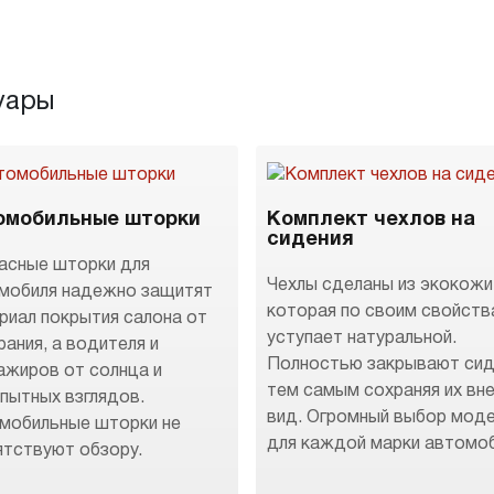
уары
омобильные шторки
Комплект чехлов на
сидения
асные шторки для
Чехлы сделаны из экокожи
мобиля надежно защитят
которая по своим свойств
риал покрытия салона от
уступает натуральной.
рания, а водителя и
Полностью закрывают сид
ажиров от солнца и
тем самым сохраняя их вн
пытных взглядов.
вид. Огромный выбор мод
мобильные шторки не
для каждой марки автомоб
ятствуют обзору.