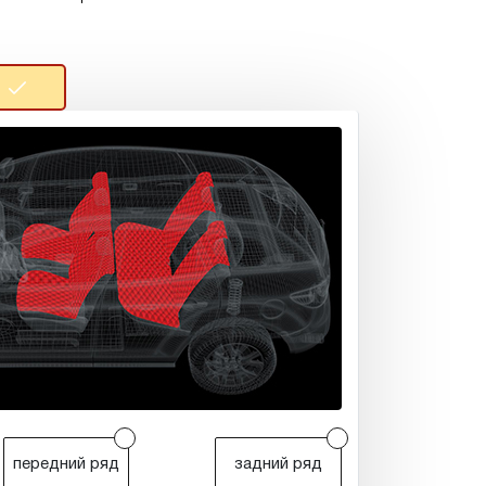
r
r
передний ряд
задний ряд