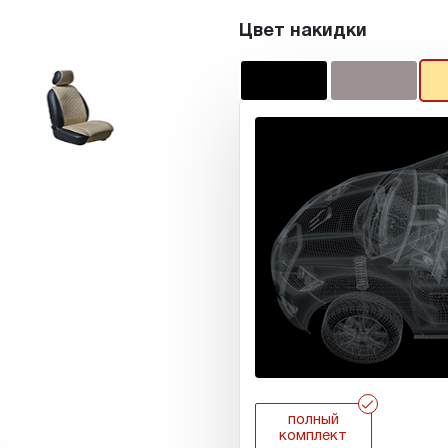
Цвет накидки
r
полный
комплект