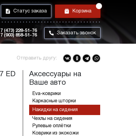
i
h
Статус заказа
Корзина
7 (473) 228-51-76
m
Заказать звонок
7 (903) 858-51-76
Отправить другу:
97 ED
Аксессуары на
Ваше авто
Eva-коврики
Каркасные шторки
Накидки на сидения
Чехлы на сидения
Рулевые оплётки
Коврики из экокожи