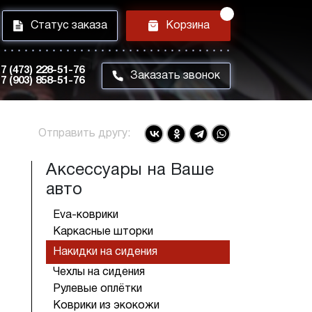
i
h
Статус заказа
Корзина
7 (473) 228-51-76
m
Заказать звонок
7 (903) 858-51-76
Отправить другу:
Аксессуары на Ваше
авто
Eva-коврики
Каркасные шторки
Накидки на сидения
Чехлы на сидения
Рулевые оплётки
Коврики из экокожи