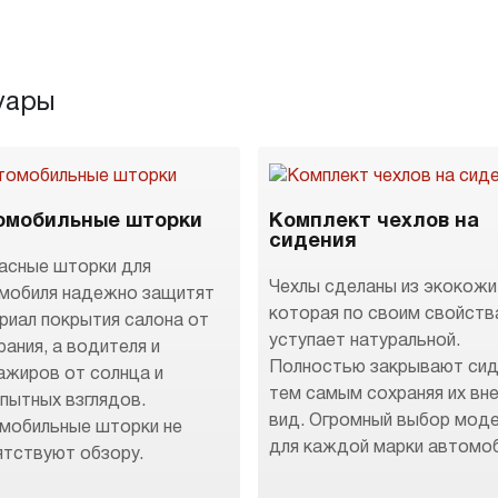
уары
омобильные шторки
Комплект чехлов на
сидения
асные шторки для
Чехлы сделаны из экокожи
мобиля надежно защитят
которая по своим свойств
риал покрытия салона от
уступает натуральной.
рания, а водителя и
Полностью закрывают сид
ажиров от солнца и
тем самым сохраняя их вн
пытных взглядов.
вид. Огромный выбор мод
мобильные шторки не
для каждой марки автомоб
ятствуют обзору.