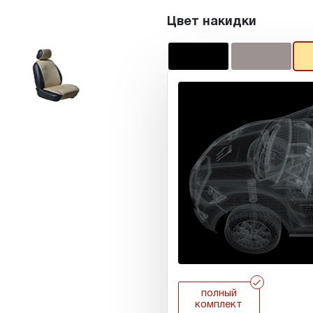
Цвет накидки
r
полный
комплект