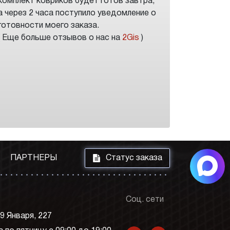
комплект ковриков будет готов завтра,
а через 2 часа поступило уведомление о
готовности моего заказа.
( Еще больше отзывов о нас на
2Gis
)
i
ПАРТНЕРЫ
Статус заказа
Соц. сети
 9 Января, 227