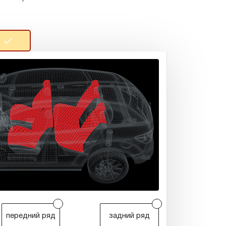
r
r
передний ряд
задний ряд