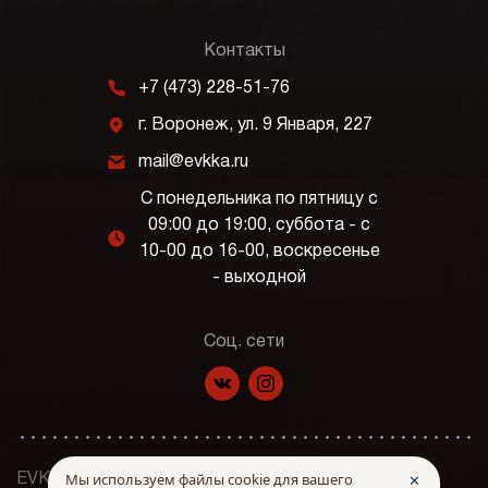
Контакты
m
+7 (473) 228-51-76
j
г. Воронеж, ул. 9 Января, 227
k
mail@evkka.ru
С понедельника по пятницу с
09:00 до 19:00, суббота - с
l
10-00 до 16-00, воскресенье
- выходной
Соц. сети
f
p
Мы используем файлы cookie для вашего
✕
EVKKA © Все права защищены. 2026 г.