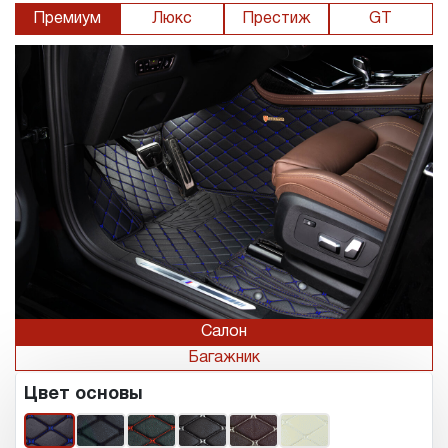
Премиум
Люкс
Престиж
GT
Салон
Багажник
Цвет основы