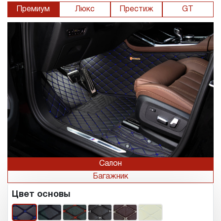
Премиум
Люкс
Престиж
GT
Салон
Багажник
Цвет основы