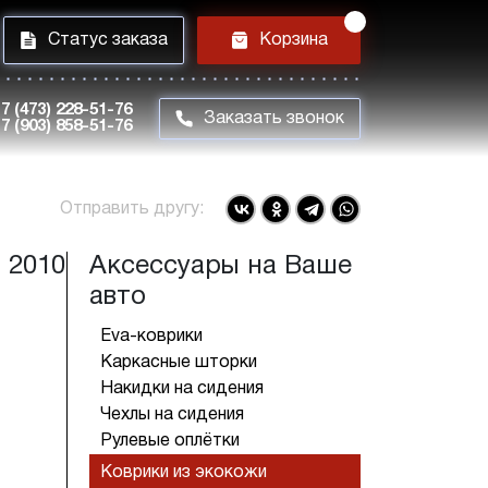
i
h
Статус заказа
Корзина
7 (473) 228-51-76
m
Заказать звонок
7 (903) 858-51-76
Отправить другу:
 2010
Аксессуары на Ваше
авто
Eva-коврики
Каркасные шторки
Накидки на сидения
Чехлы на сидения
Рулевые оплётки
Коврики из экокожи