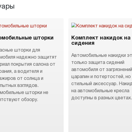
уары
омобильные шторки
Комплект накидок на
сидения
асные шторки для
Автомобильные накидки эт
мобиля надежно защитят
только защита сидений
риал покрытия салона от
автомобиля от загрязнений
рания, а водителя и
царапин и потертостей, но
ажиров от солнца и
стильный аксессуар. Наки
пытных взглядов.
на автомобильные кресла
мобильные шторки не
доступны в разных цветах
ятствуют обзору.