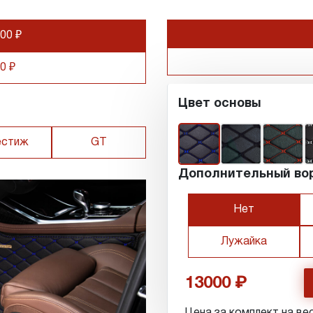
00 ₽
0 ₽
Цвет основы
естиж
GT
Дополнительный во
Нет
Лужайка
13000