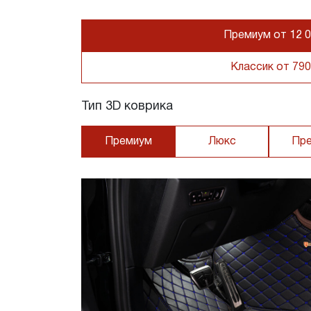
Премиум от 12 0
Классик от 790
Тип 3D коврика
Премиум
Люкс
Пр