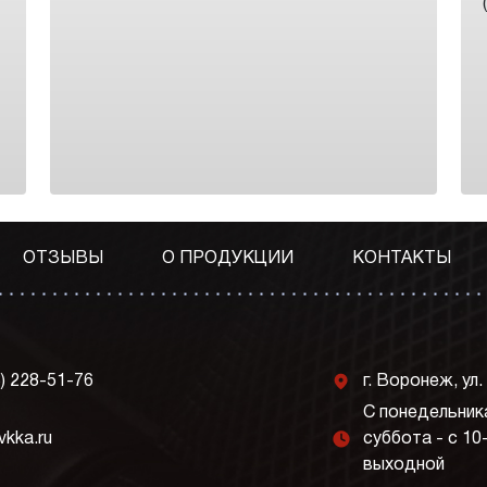
ОТЗЫВЫ
О ПРОДУКЦИИ
КОНТАКТЫ
j
3) 228-51-76
г. Воронеж, ул.
С понедельника
l
vkka.ru
суббота - с 10
выходной