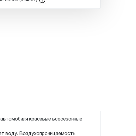
ь салон (5 мест)
о автомобиля красивые всесезонные
ает воду. Воздухопроницаемость