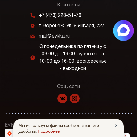
Контакты
m
+7 (473) 228-51-76
j
г. Воронеж, ул. 9 Января, 227
k
mail@evkka.ru
С понедельника по пятницу с
09:00 до 19:00, суббота - с
l
10-00 до 16-00, воскресенье
- выходной
Соц. сети
f
p
Мы используем файлы cookie для вашего
✕
EVKKA © Все права защищены. 2026 г.
удобства.
Подробнее
made in INTRID