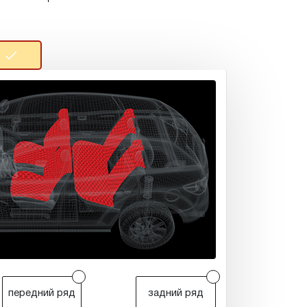
r
r
передний ряд
задний ряд