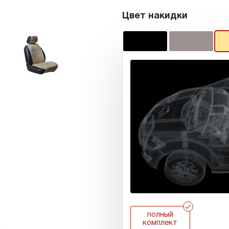
Цвет накидки
r
полный
комплект