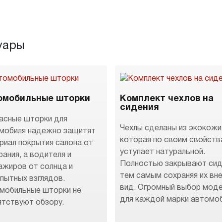
уары
омобильные шторки
Комплект чехлов на
сидения
асные шторки для
Чехлы сделаны из экокожи
мобиля надежно защитят
которая по своим свойств
риал покрытия салона от
уступает натуральной.
рания, а водителя и
Полностью закрывают сид
ажиров от солнца и
тем самым сохраняя их вн
пытных взглядов.
вид. Огромный выбор мод
мобильные шторки не
для каждой марки автомоб
ятствуют обзору.