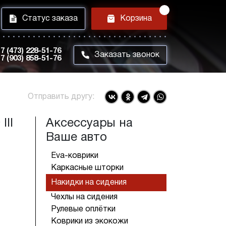
i
h
Статус заказа
Корзина
7 (473) 228-51-76
m
Заказать звонок
7 (903) 858-51-76
Отправить другу:
III
Аксессуары на
Ваше авто
Eva-коврики
Каркасные шторки
Накидки на сидения
Чехлы на сидения
Рулевые оплётки
Коврики из экокожи