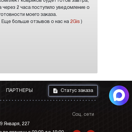
комплект ковриков будет готов завтра,
а через 2 часа поступило уведомление о
готовности моего заказа.
( Еще больше отзывов о нас на
2Gis
)
i
ПАРТНЕРЫ
Статус заказа
Соц. сети
 9 Января, 227