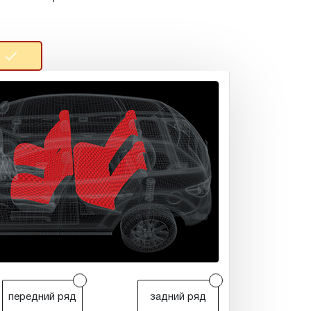
r
r
передний ряд
задний ряд