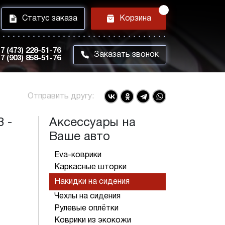
i
h
Статус заказа
Корзина
7 (473) 228-51-76
m
Заказать звонок
7 (903) 858-51-76
Отправить другу:
 -
Аксессуары на
Ваше авто
Eva-коврики
Каркасные шторки
Накидки на сидения
Чехлы на сидения
Рулевые оплётки
Коврики из экокожи