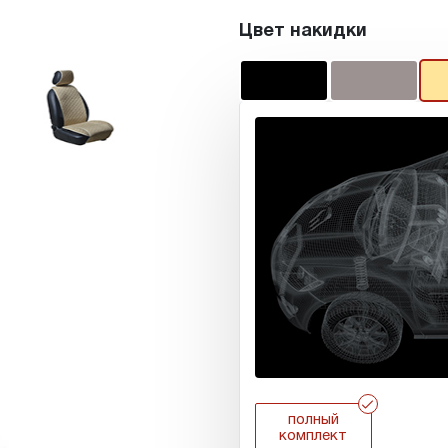
Цвет накидки
r
полный
комплект