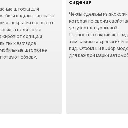
сидения
асные шторки для
Чехлы сделаны из экокожи
мобиля надежно защитят
которая по своим свойств
риал покрытия салона от
уступает натуральной.
рания, а водителя и
Полностью закрывают сид
ажиров от солнца и
тем самым сохраняя их вн
пытных взглядов.
вид. Огромный выбор мод
мобильные шторки не
для каждой марки автомоб
ятствуют обзору.