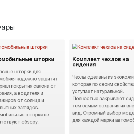
уары
омобильные шторки
Комплект чехлов на
сидения
асные шторки для
Чехлы сделаны из экокожи
мобиля надежно защитят
которая по своим свойств
риал покрытия салона от
уступает натуральной.
рания, а водителя и
Полностью закрывают сид
ажиров от солнца и
тем самым сохраняя их вн
пытных взглядов.
вид. Огромный выбор мод
мобильные шторки не
для каждой марки автомоб
ятствуют обзору.