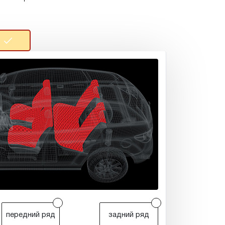
r
r
передний ряд
задний ряд