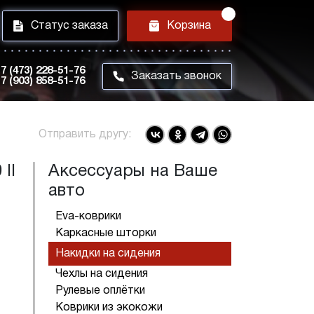
i
h
Статус заказа
Корзина
7 (473) 228-51-76
m
Заказать звонок
7 (903) 858-51-76
Отправить другу:
II
Аксессуары на Ваше
авто
Eva-коврики
Каркасные шторки
Накидки на сидения
Чехлы на сидения
Рулевые оплётки
Коврики из экокожи