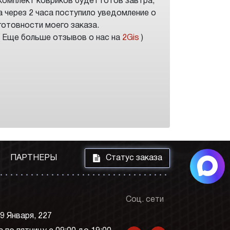
комплект ковриков будет готов завтра,
а через 2 часа поступило уведомление о
готовности моего заказа.
( Еще больше отзывов о нас на
2Gis
)
i
ПАРТНЕРЫ
Статус заказа
Соц. сети
 9 Января, 227