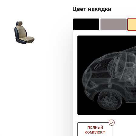
Цвет накидки
r
полный
комплект