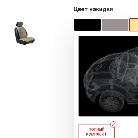
Цвет накидки
r
полный
комплект