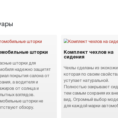
уары
омобильные шторки
Комплект чехлов на
сидения
асные шторки для
Чехлы сделаны из экокожи
мобиля надежно защитят
которая по своим свойств
риал покрытия салона от
уступает натуральной.
рания, а водителя и
Полностью закрывают сид
ажиров от солнца и
тем самым сохраняя их вн
пытных взглядов.
вид. Огромный выбор мод
мобильные шторки не
для каждой марки автомоб
ятствуют обзору.