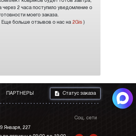
комплект ковриков будет готов завтра,
а через 2 часа поступило уведомление о
готовности моего заказа.
( Еще больше отзывов о нас на
2Gis
)
i
ПАРТНЕРЫ
Статус заказа
Соц. сети
 9 Января, 227