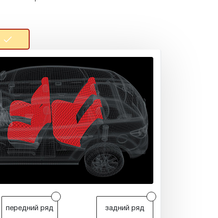
r
r
передний ряд
задний ряд