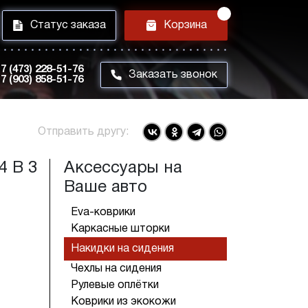
i
h
Статус заказа
Корзина
7 (473) 228-51-76
m
Заказать звонок
7 (903) 858-51-76
Отправить другу:
4 B 3
Аксессуары на
Ваше авто
Eva-коврики
Каркасные шторки
Накидки на сидения
Чехлы на сидения
Рулевые оплётки
Коврики из экокожи