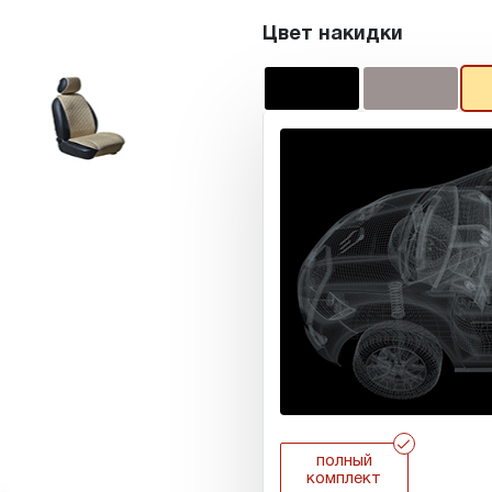
Цвет накидки
r
полный
комплект