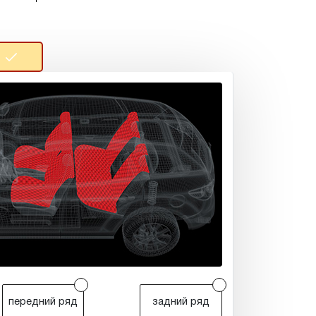
r
r
передний ряд
задний ряд