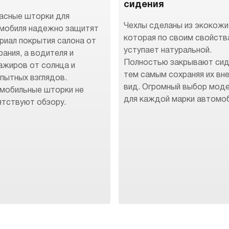
сидения
асные шторки для
Чехлы сделаны из экокожи
мобиля надежно защитят
которая по своим свойств
риал покрытия салона от
уступает натуральной.
рания, а водителя и
Полностью закрывают сид
ажиров от солнца и
тем самым сохраняя их вн
пытных взглядов.
вид. Огромный выбор мод
мобильные шторки не
для каждой марки автомоб
ятствуют обзору.