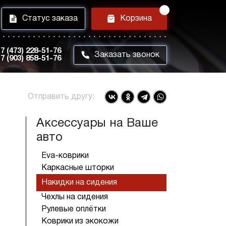
i
h
Статус заказа
Корзина
7 (473) 228-51-76
m
Заказать звонок
7 (903) 858-51-76
Отправить другу:
Аксессуары на Ваше
авто
Eva-коврики
Каркасные шторки
Накидки на сидения
Чехлы на сидения
Рулевые оплётки
Коврики из экокожи