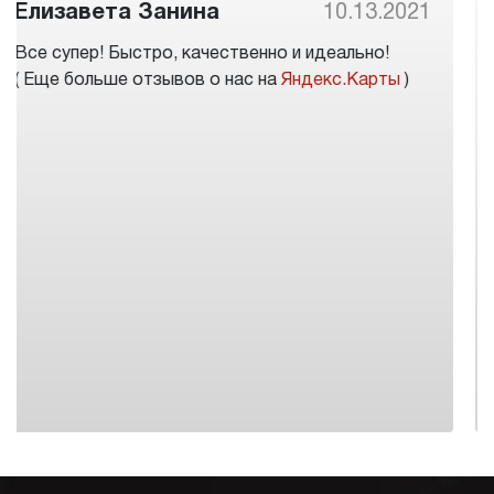
Антон Бакутин
10.08.2021
Отличное автоателье, заказал коврики на
достаточно редкий автомобиль(Chevrolet
Rezzo). При оформлении заказа сказали что
комплект ковриков будет готов завтра, а через 2
часа поступило уведомление о готовности моего
заказа.
( Еще больше отзывов о нас на
2Gis
)