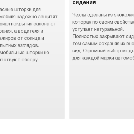
сидения
асные шторки для
Чехлы сделаны из экокожи
мобиля надежно защитят
которая по своим свойств
риал покрытия салона от
уступает натуральной.
рания, а водителя и
Полностью закрывают сид
ажиров от солнца и
тем самым сохраняя их вн
пытных взглядов.
вид. Огромный выбор мод
мобильные шторки не
для каждой марки автомоб
ятствуют обзору.