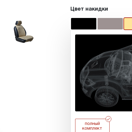
Цвет накидки
r
полный
комплект