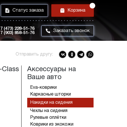
i
h
Статус заказа
Корзина
7 (473) 228-51-76
m
Заказать звонок
7 (903) 858-51-76
Отправить другу:
-Class
Аксессуары на
Ваше авто
Eva-коврики
Каркасные шторки
Накидки на сидения
Чехлы на сидения
Рулевые оплётки
Коврики из экокожи