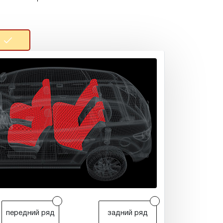
r
r
передний ряд
задний ряд