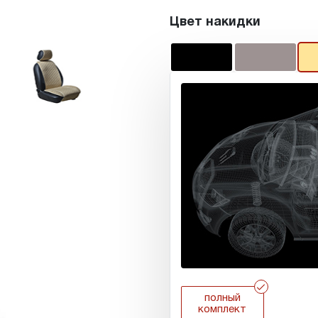
Цвет накидки
r
полный
комплект