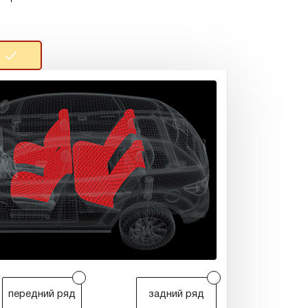
r
r
передний ряд
задний ряд