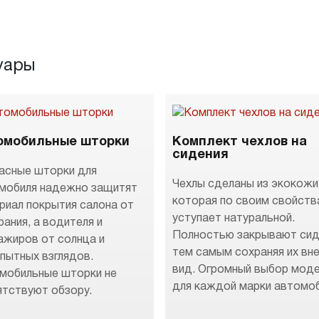
уары
омобильные шторки
Комплект чехлов на
сидения
асные шторки для
Чехлы сделаны из экокожи
мобиля надежно защитят
которая по своим свойств
риал покрытия салона от
уступает натуральной.
рания, а водителя и
Полностью закрывают сид
ажиров от солнца и
тем самым сохраняя их вн
пытных взглядов.
вид. Огромный выбор мод
мобильные шторки не
для каждой марки автомоб
ятствуют обзору.