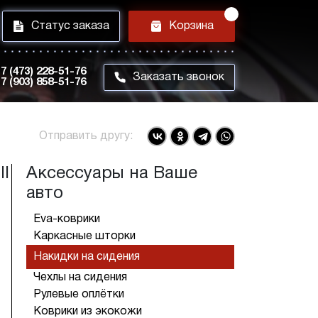
i
h
Статус заказа
Корзина
7 (473) 228-51-76
m
Заказать звонок
7 (903) 858-51-76
Отправить другу:
II
Аксессуары на Ваше
авто
Eva-коврики
Каркасные шторки
Накидки на сидения
Чехлы на сидения
Рулевые оплётки
Коврики из экокожи