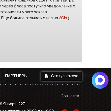
комплект ковриков будет готов завтра,
а через 2 часа поступило уведомление о
готовности моего заказа.
( Еще больше отзывов о нас на
2Gis
)
i
ПАРТНЕРЫ
Статус заказа
Соц. сети
 9 Января, 227