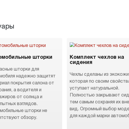
уары
омобильные шторки
Комплект чехлов на
сидения
асные шторки для
Чехлы сделаны из экокожи
мобиля надежно защитят
которая по своим свойств
риал покрытия салона от
уступает натуральной.
рания, а водителя и
Полностью закрывают сид
ажиров от солнца и
тем самым сохраняя их вн
пытных взглядов.
вид. Огромный выбор мод
мобильные шторки не
для каждой марки автомоб
ятствуют обзору.