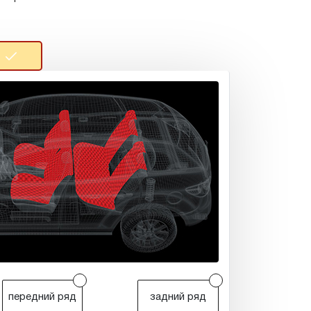
r
r
передний ряд
задний ряд