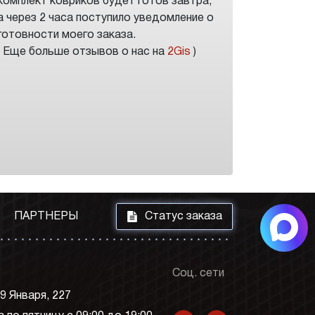
комплект ковриков будет готов завтра,
а через 2 часа поступило уведомление о
готовности моего заказа.
( Еще больше отзывов о нас на
2Gis
)
i
ПАРТНЕРЫ
Статус заказа
Соц. сети
 9 Января, 227