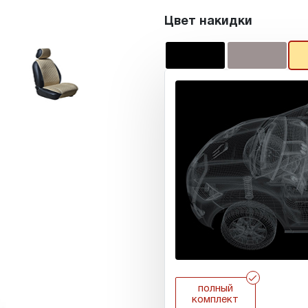
Цвет накидки
r
полный
комплект