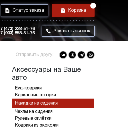
i
h
Статус заказа
Корзина
7 (473) 228-51-76
m
Заказать звонок
7 (903) 858-51-76
Отправить другу:
Аксессуары на Ваше
авто
Eva-коврики
Каркасные шторки
Накидки на сидения
Чехлы на сидения
Рулевые оплётки
Коврики из экокожи