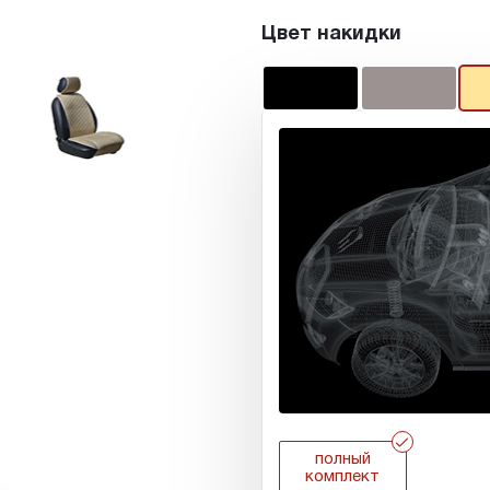
Цвет накидки
r
полный
комплект