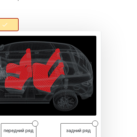
r
r
передний ряд
задний ряд