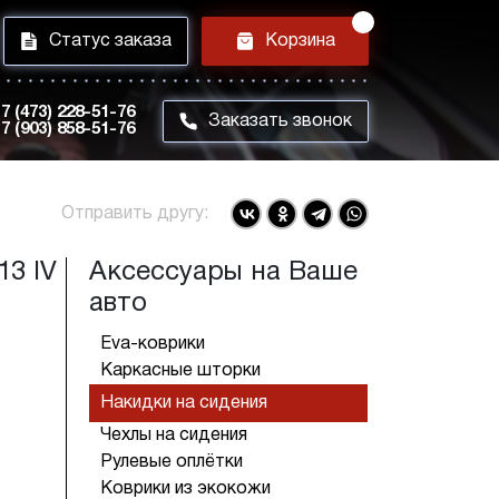
i
h
Статус заказа
Корзина
7 (473) 228-51-76
m
Заказать звонок
7 (903) 858-51-76
Отправить другу:
13 IV
Аксессуары на Ваше
авто
Eva-коврики
Каркасные шторки
Накидки на сидения
Чехлы на сидения
Рулевые оплётки
Коврики из экокожи