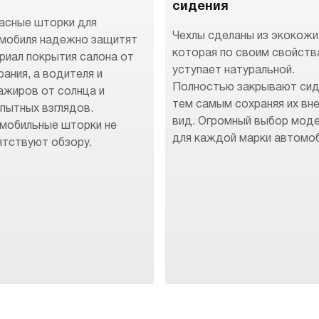
сидения
асные шторки для
Чехлы сделаны из экокожи
мобиля надежно защитят
которая по своим свойств
риал покрытия салона от
уступает натуральной.
рания, а водителя и
Полностью закрывают сид
ажиров от солнца и
тем самым сохраняя их вн
пытных взглядов.
вид. Огромный выбор мод
мобильные шторки не
для каждой марки автомоб
ятствуют обзору.