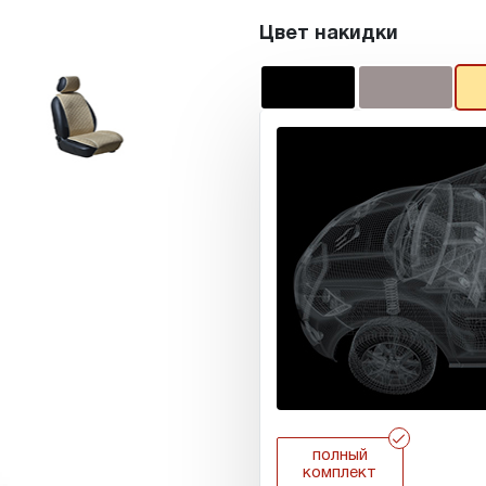
Цвет накидки
r
полный
комплект