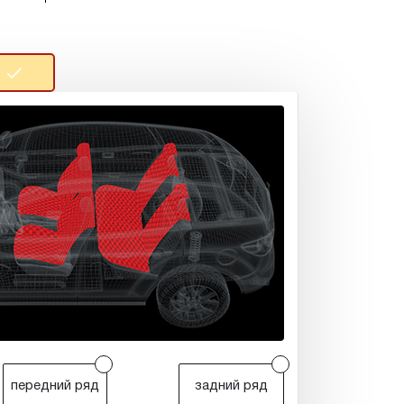
r
r
передний ряд
задний ряд