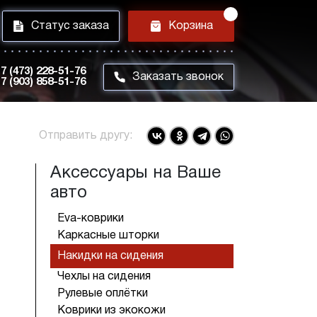
i
h
Статус заказа
Корзина
7 (473) 228-51-76
m
Заказать звонок
7 (903) 858-51-76
Отправить другу:
Аксессуары на Ваше
авто
Eva-коврики
Каркасные шторки
Накидки на сидения
Чехлы на сидения
Рулевые оплётки
Коврики из экокожи