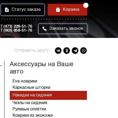
i
h
Статус заказа
Корзина
7 (473) 228-51-76
m
Заказать звонок
7 (903) 858-51-76
Отправить другу:
.
Аксессуары на Ваше
авто
Eva-коврики
Каркасные шторки
Накидки на сидения
Чехлы на сидения
Рулевые оплётки
Коврики из экокожи