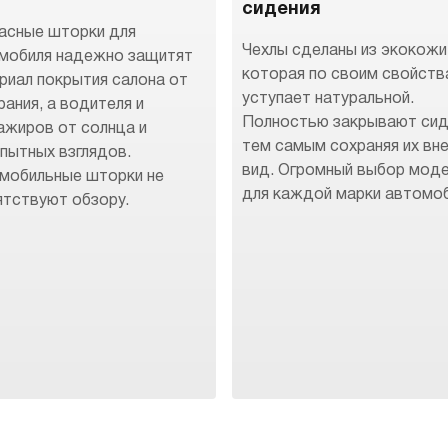
сидения
асные шторки для
Чехлы сделаны из экокожи
мобиля надежно защитят
которая по своим свойств
риал покрытия салона от
уступает натуральной.
рания, а водителя и
Полностью закрывают сид
ажиров от солнца и
тем самым сохраняя их вн
пытных взглядов.
вид. Огромный выбор мод
мобильные шторки не
для каждой марки автомоб
ятствуют обзору.