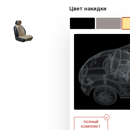
Цвет накидки
r
полный
комплект