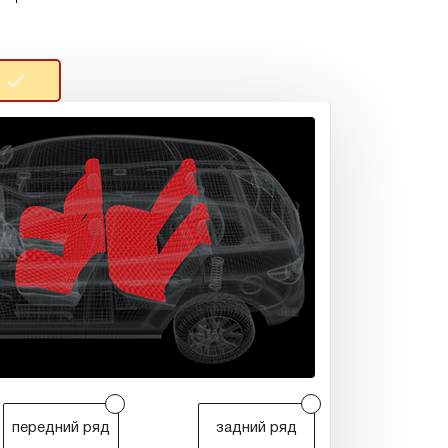
r
r
передний ряд
задний ряд