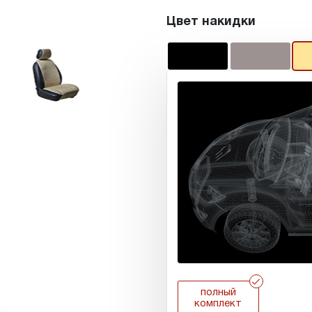
Цвет накидки
r
полный
комплект