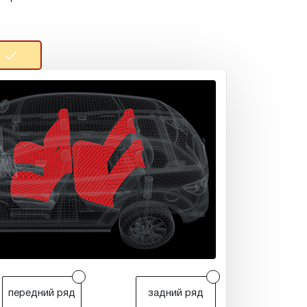
r
r
передний ряд
задний ряд