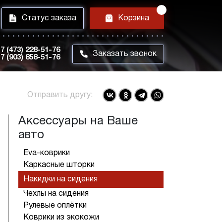
i
h
Статус заказа
Корзина
7 (473) 228-51-76
m
Заказать звонок
7 (903) 858-51-76
Отправить другу:
Аксессуары на Ваше
авто
Eva-коврики
Каркасные шторки
Накидки на сидения
Чехлы на сидения
Рулевые оплётки
Коврики из экокожи