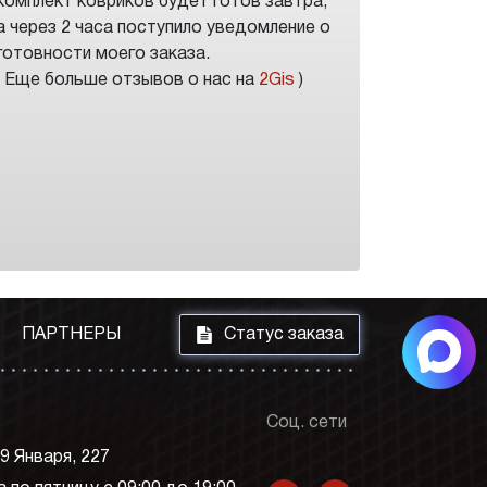
комплект ковриков будет готов завтра,
а через 2 часа поступило уведомление о
готовности моего заказа.
( Еще больше отзывов о нас на
2Gis
)
i
ПАРТНЕРЫ
Статус заказа
Соц. сети
 9 Января, 227