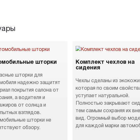
уары
омобильные шторки
Комплект чехлов на
сидения
асные шторки для
Чехлы сделаны из экокожи
мобиля надежно защитят
которая по своим свойств
риал покрытия салона от
уступает натуральной.
рания, а водителя и
Полностью закрывают сид
ажиров от солнца и
тем самым сохраняя их вн
пытных взглядов.
вид. Огромный выбор мод
мобильные шторки не
для каждой марки автомоб
ятствуют обзору.