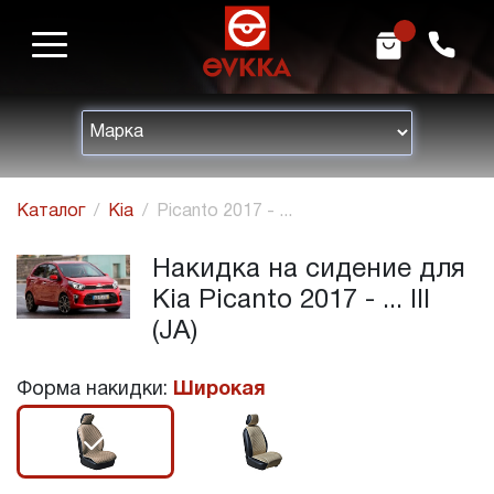
m
h
Каталог
Kia
Picanto 2017 - ...
Накидка на сидение для
Kia Picanto 2017 - ... III
(JA)
Форма накидки:
Широкая
r