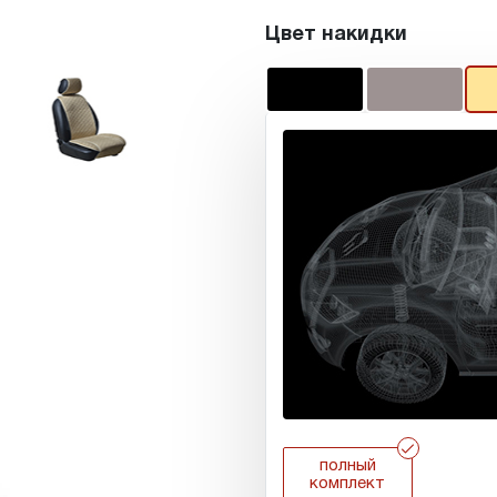
Цвет накидки
r
полный
комплект