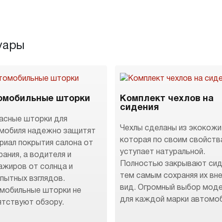
уары
омобильные шторки
Комплект чехлов на
сидения
асные шторки для
Чехлы сделаны из экокожи
мобиля надежно защитят
которая по своим свойств
риал покрытия салона от
уступает натуральной.
рания, а водителя и
Полностью закрывают сид
ажиров от солнца и
тем самым сохраняя их вн
пытных взглядов.
вид. Огромный выбор мод
мобильные шторки не
для каждой марки автомоб
ятствуют обзору.