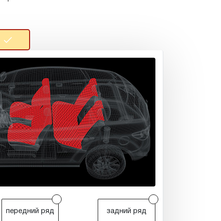
r
r
передний ряд
задний ряд