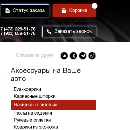
i
h
Статус заказа
Корзина
7 (473) 228-51-76
m
Заказать звонок
7 (903) 858-51-76
Отправить другу:
Аксессуары на Ваше
авто
Eva-коврики
Каркасные шторки
Накидки на сидения
Чехлы на сидения
Рулевые оплётки
Коврики из экокожи