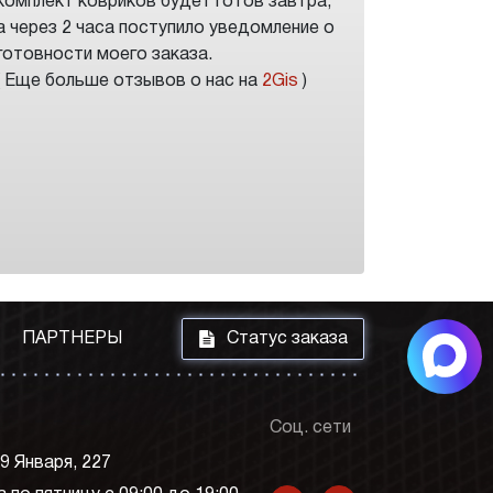
комплект ковриков будет готов завтра,
а через 2 часа поступило уведомление о
готовности моего заказа.
( Еще больше отзывов о нас на
2Gis
)
i
ПАРТНЕРЫ
Статус заказа
Соц. сети
 9 Января, 227