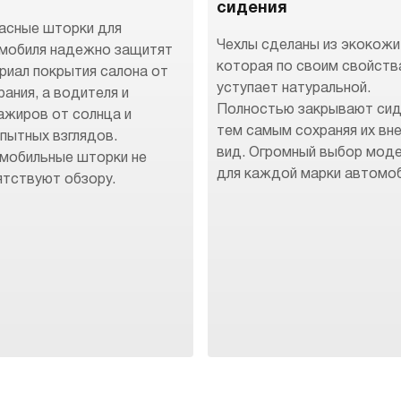
сидения
асные шторки для
Чехлы сделаны из экокожи
мобиля надежно защитят
которая по своим свойств
риал покрытия салона от
уступает натуральной.
рания, а водителя и
Полностью закрывают сид
ажиров от солнца и
тем самым сохраняя их вн
пытных взглядов.
вид. Огромный выбор мод
мобильные шторки не
для каждой марки автомоб
ятствуют обзору.