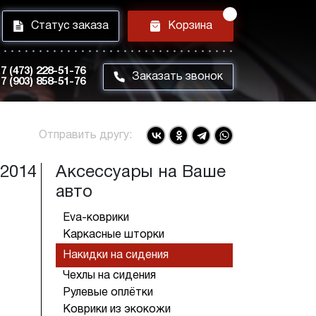
i
h
Статус заказа
Корзина
7 (473) 228-51-76
m
Заказать звонок
7 (903) 858-51-76
Отправить другу:
 2014
Аксессуары на Ваше
авто
Eva-коврики
Каркасные шторки
Накидки на сидения
Чехлы на сидения
Рулевые оплётки
Коврики из экокожи