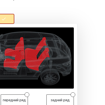
r
r
передний ряд
задний ряд