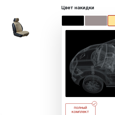
Цвет накидки
r
полный
комплект