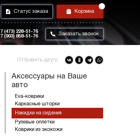
i
h
Статус заказа
Корзина
7 (473) 228-51-76
m
Заказать звонок
7 (903) 858-51-76
Отправить другу:
Аксессуары на Ваше
авто
Eva-коврики
Каркасные шторки
Накидки на сидения
Рулевые оплётки
Коврики из экокожи