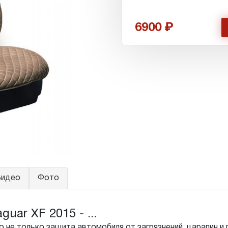
6900
идео
Фото
ar XF 2015 - ...
 не только защита автомобиля от загрязнений, царапин и 