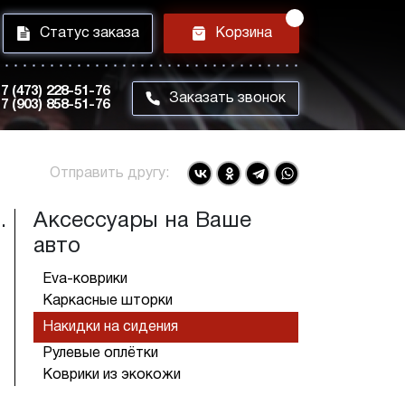
i
h
Статус заказа
Корзина
7 (473) 228-51-76
m
Заказать звонок
7 (903) 858-51-76
Отправить другу:
.
Аксессуары на Ваше
авто
Eva-коврики
Каркасные шторки
Накидки на сидения
Рулевые оплётки
Коврики из экокожи