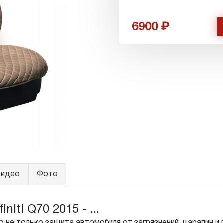
6900
идео
Фото
iti Q70 2015 - ...
 не только защита автомобиля от загрязнений, царапин и 