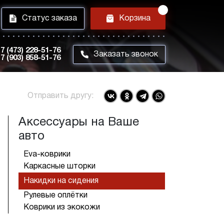
i
h
Статус заказа
Корзина
7 (473) 228-51-76
m
Заказать звонок
7 (903) 858-51-76
Отправить другу:
Аксессуары на Ваше
авто
Eva-коврики
Каркасные шторки
Накидки на сидения
Рулевые оплётки
Коврики из экокожи