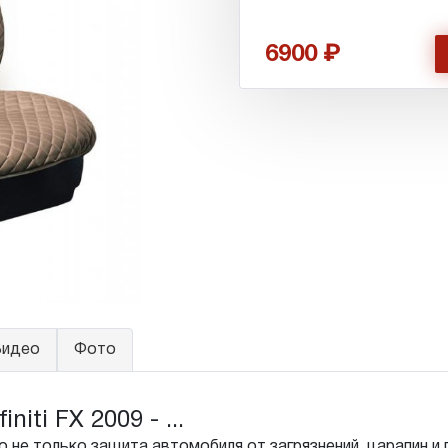
6900
идео
Фото
iti FX 2009 - ...
 не только защита автомобиля от загрязнений, царапин и 