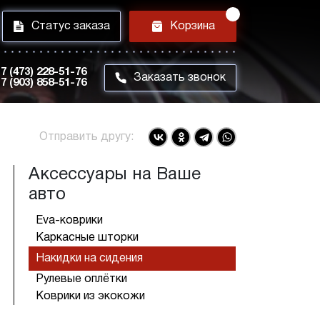
i
h
Статус заказа
Корзина
7 (473) 228-51-76
m
Заказать звонок
7 (903) 858-51-76
Отправить другу:
Аксессуары на Ваше
авто
Eva-коврики
Каркасные шторки
Накидки на сидения
Рулевые оплётки
Коврики из экокожи