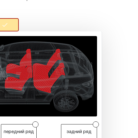
r
r
передний ряд
задний ряд