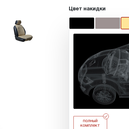
Цвет накидки
r
полный
комплект