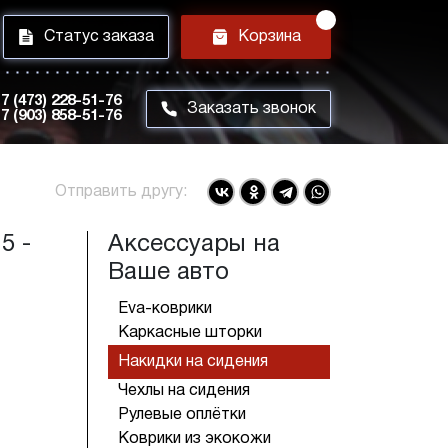
i
h
Статус заказа
Корзина
7 (473) 228-51-76
m
Заказать звонок
7 (903) 858-51-76
Отправить другу:
5 -
Аксессуары на
Ваше авто
Eva-коврики
Каркасные шторки
Накидки на сидения
Чехлы на сидения
Рулевые оплётки
Коврики из экокожи