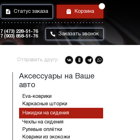
i
h
Статус заказа
Корзина
7 (473) 228-51-76
m
Заказать звонок
7 (903) 858-51-76
Отправить другу:
Аксессуары на Ваше
авто
Eva-коврики
Каркасные шторки
Накидки на сидения
Чехлы на сидения
Рулевые оплётки
Коврики из экокожи