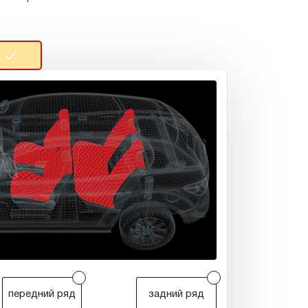
r
r
передний ряд
задний ряд