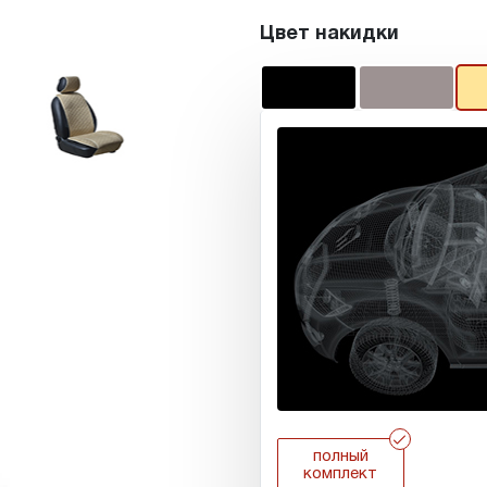
Цвет накидки
r
полный
комплект