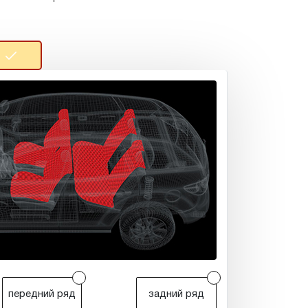
r
r
передний ряд
задний ряд