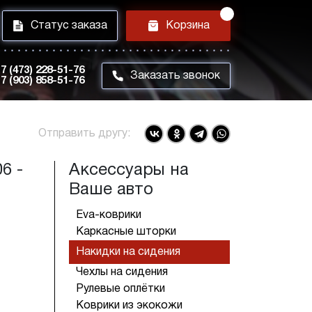
i
h
Статус заказа
Корзина
7 (473) 228-51-76
m
Заказать звонок
7 (903) 858-51-76
Отправить другу:
6 -
Аксессуары на
Ваше авто
Eva-коврики
Каркасные шторки
Накидки на сидения
Чехлы на сидения
Рулевые оплётки
Коврики из экокожи