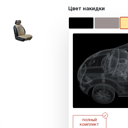
Цвет накидки
r
полный
комплект