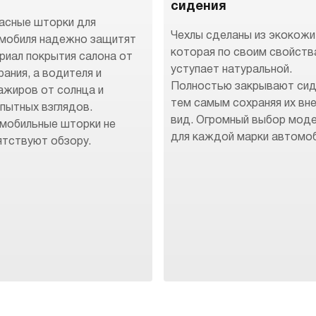
сидения
асные шторки для
Чехлы сделаны из экокожи
мобиля надежно защитят
которая по своим свойств
риал покрытия салона от
уступает натуральной.
рания, а водителя и
Полностью закрывают сид
ажиров от солнца и
тем самым сохраняя их вн
пытных взглядов.
вид. Огромный выбор мод
мобильные шторки не
для каждой марки автомоб
ятствуют обзору.