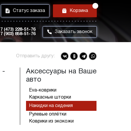
i
h
Статус заказа
Корзина
7 (473) 228-51-76
m
Заказать звонок
7 (903) 858-51-76
Отправить другу:
 -
Аксессуары на Ваше
авто
Eva-коврики
Каркасные шторки
Накидки на сидения
Рулевые оплётки
Коврики из экокожи