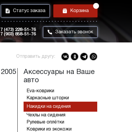
i
h
Статус заказа
Корзина
7 (473) 228-51-76
m
Заказать звонок
7 (903) 858-51-76
Отправить другу:
 2005
Аксессуары на Ваше
авто
Eva-коврики
Каркасные шторки
Накидки на сидения
Чехлы на сидения
Рулевые оплётки
Коврики из экокожи