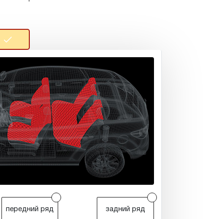
r
r
передний ряд
задний ряд