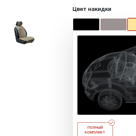
Цвет накидки
r
полный
комплект