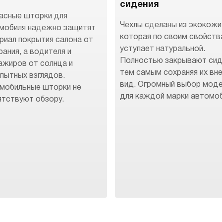
сидения
асные шторки для
Чехлы сделаны из экокожи
мобиля надежно защитят
которая по своим свойств
риал покрытия салона от
уступает натуральной.
рания, а водителя и
Полностью закрывают сид
ажиров от солнца и
тем самым сохраняя их вн
пытных взглядов.
вид. Огромный выбор мод
мобильные шторки не
для каждой марки автомоб
ятствуют обзору.