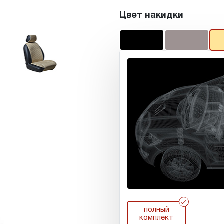
Цвет накидки
r
полный
комплект