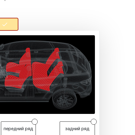
r
r
передний ряд
задний ряд