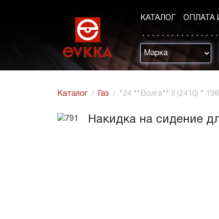
КАТАЛОГ
ОПЛАТА 
Каталог
Газ
"24 ""Волга"" II (2410) " 19
Накидка на сидение для 