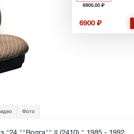
6900.00
6900
идео
Фото
24 ""Волга"" II (2410) " 1985 - 1992