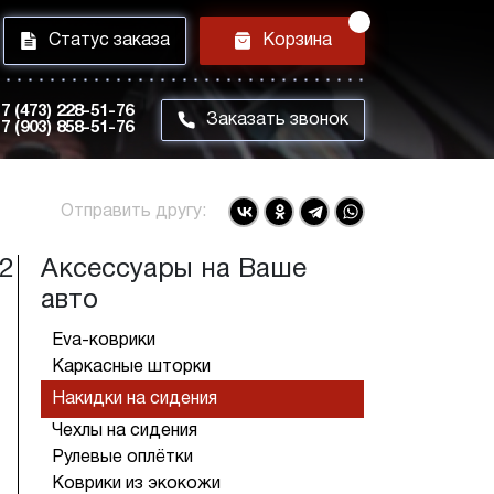
i
h
Статус заказа
Корзина
7 (473) 228-51-76
m
Заказать звонок
7 (903) 858-51-76
Отправить другу:
92
Аксессуары на Ваше
авто
Eva-коврики
Каркасные шторки
Накидки на сидения
Чехлы на сидения
Рулевые оплётки
Коврики из экокожи