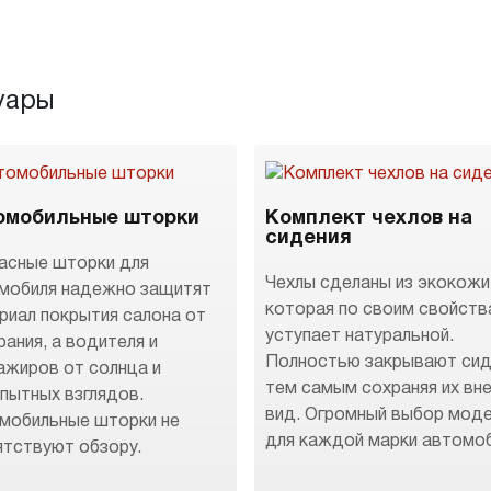
уары
омобильные шторки
Комплект чехлов на
сидения
асные шторки для
Чехлы сделаны из экокожи
мобиля надежно защитят
которая по своим свойств
риал покрытия салона от
уступает натуральной.
рания, а водителя и
Полностью закрывают сид
ажиров от солнца и
тем самым сохраняя их вн
пытных взглядов.
вид. Огромный выбор мод
мобильные шторки не
для каждой марки автомоб
ятствуют обзору.