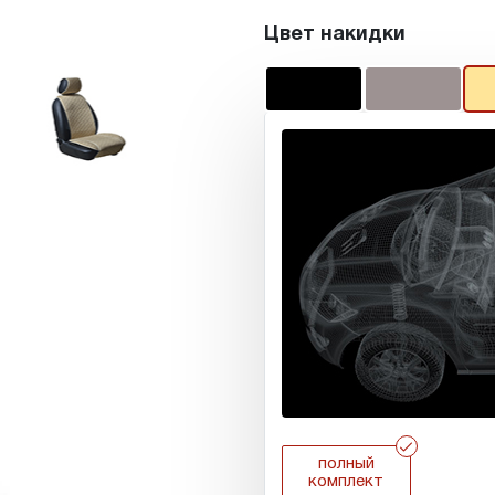
Цвет накидки
r
полный
комплект