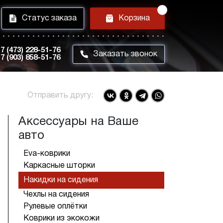
i
h
Статус заказа
Корзина
7 (473) 228-51-76
m
Заказать звонок
7 (903) 858-51-76
Отправить другу:
Аксессуары на Ваше
авто
Eva-коврики
Каркасные шторки
Накидки на сидения
Чехлы на сидения
Рулевые оплётки
Коврики из экокожи