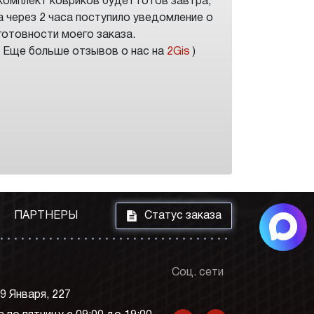
комплект ковриков будет готов завтра,
а через 2 часа поступило уведомление о
готовности моего заказа.
( Еще больше отзывов о нас на
2Gis
)
i
ПАРТНЕРЫ
Статус заказа
Соц. сети
 9 Января, 227