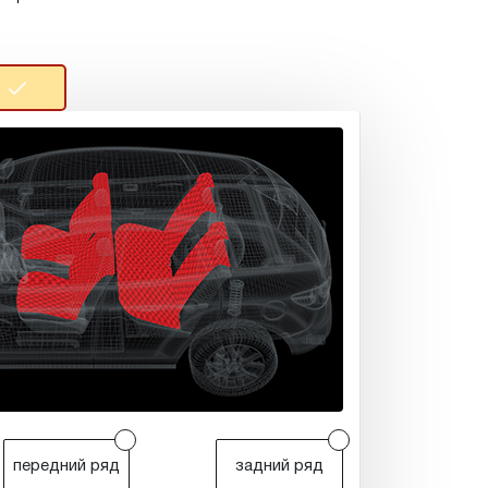
r
r
передний ряд
задний ряд